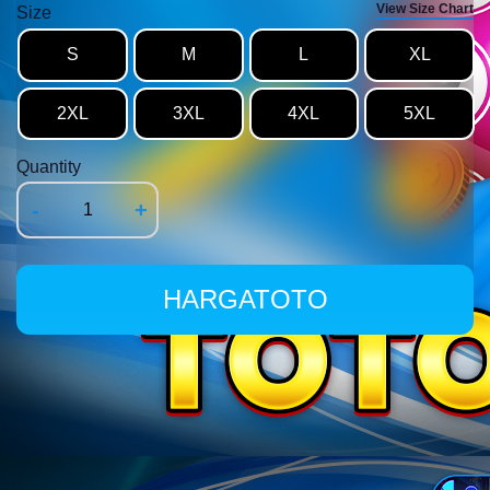
View Size Chart
Size
S
M
L
XL
2XL
3XL
4XL
5XL
Quantity
-
+
HARGATOTO