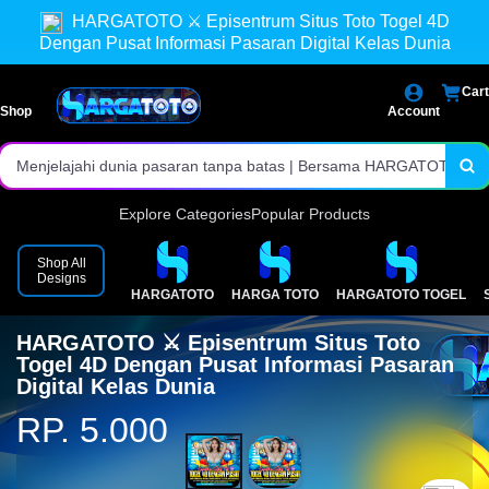
HARGATOTO ⚔️ Episentrum Situs Toto Togel 4D
Informasi terbaru | Mudah dipantau
Dengan Pusat Informasi Pasaran Digital Kelas Dunia
Wawasan pasaran modern | Selalu berkembang
Cart
Shop
Account
Menjelajahi dunia pasaran tanpa batas | Bersama HARGATOTO
Pusat informasi global
Explore Categories
Popular Products
Shop All
Designs
HARGATOTO
HARGA TOTO
HARGATOTO TOGEL
HARGATOTO ⚔️ Episentrum Situs Toto
Togel 4D Dengan Pusat Informasi Pasaran
Digital Kelas Dunia
RP. 5.000